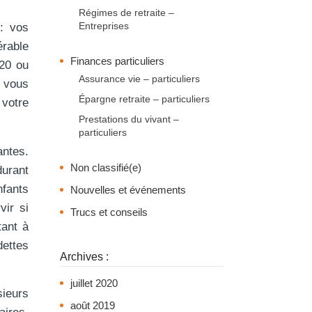
Régimes de retraite –
Entreprises
: vos
érable
Finances particuliers
 20 ou
Assurance vie – particuliers
s vous
Épargne retraite – particuliers
 votre
Prestations du vivant –
particuliers
ntes.
Non classifié(e)
durant
fants
Nouvelles et événements
ir si
Trucs et conseils
tant à
dettes
Archives :
juillet 2020
sieurs
août 2019