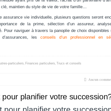
meuble ayant pris de la valeur, rachat d’un partenaire d’aff
lé, maintien du style de vie de votre famille…
 assurance vie individuelle, plusieurs questions seront en
importance de la prime, sélection d’un assureur, analys
é. Pour naviguer à travers la panoplie de choix disponibles 
l d’assurances, les
conseils d’un professionnel en séc
,
,
utres-particuliers
Finances particuliers
Trucs et conseils
Aucun comme
 pour planifier votre succession
t pour planifier votre successio