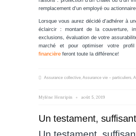
raisons : protection d’un chalet ou d’un im
remplacement d’un employé ou actionnaire c
Lorsque vous aurez décidé d’adhérer à une
éclaircir : montant de la couverture, 
exclusions, évaluation de votre assurabilit
marché et pour optimiser votre profi
financière
feront toute la différence!
,
,
Assurance collective
Assurance vie – particuliers
A
Mylène Henripin
août 5, 2019
Un testament, suffisant
Un testament, suffisan