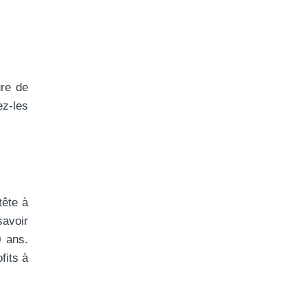
ure de
ez-les
tête à
savoir
0 ans.
fits à