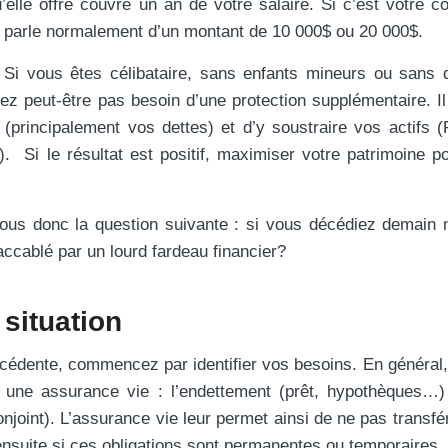
’elle offre couvre un an de votre salaire. Si c’est votre co
n parle normalement d’un montant de 10 000$ ou 20 000$.
. Si vous êtes célibataire, sans enfants mineurs ou sans 
ez peut-être pas besoin d’une protection supplémentaire. Il 
 (principalement vos dettes) et d’y soustraire vos actifs
Si le résultat est positif, maximiser votre patrimoine po
us donc la question suivante : si vous décédiez demain 
ccablé par un lourd fardeau financier?
situation
écédente, commencez par identifier vos besoins. En général
 une assurance vie : l’endettement (prêt, hypothèques…)
conjoint). L’assurance vie leur permet ainsi de ne pas transfé
suite si ces obligations sont permanentes ou temporaires.