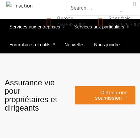
Search
Accueil
À propos de nous
for:
Bureau
Sans frais
450 592-7007
1 877 575-7007
Services aux entreprises
Services aux particuliers
Formulaires et outils
Nouvelles
Nous joindre
Assurance vie
pour
Obtenir une
propriétaires et
soumission
dirigeants