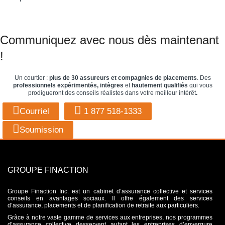
Communiquez avec nous dès maintenant
!
Un courtier :
plus de 30 assureurs et compagnies de placements
. Des
professionnels expérimentés, intègres
et
hautement qualifiés
qui vous
prodigueront des conseils réalistes dans votre meilleur intérêt
.
Courriel
1 877 518-1333
Soumission
GROUPE FINACTION
Groupe Finaction Inc. est un cabinet d’assurance collective et services
conseils en avantages sociaux. Il offre également des services
d’assurance, placements et de planification de retraite aux particuliers.
Grâce à notre vaste gamme de services aux entreprises, nos programmes
d’assurance collective desservent autant les entreprises d’envergure