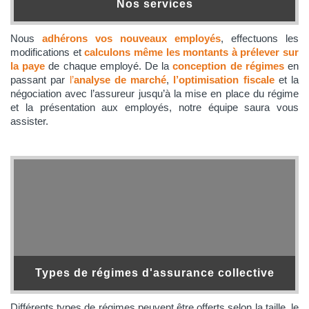
Nos services
Nous
adhérons vos nouveaux employés
, effectuons les
modifications et
calculons même les montants à prélever sur
la paye
de chaque employé. De la
conception de régimes
en
passant par
l’
analyse de marché
,
l’optimisation fiscale
et la
négociation avec l’assureur jusqu’à la mise en place du régime
et la présentation aux employés, notre équipe saura vous
assister.
Types de régimes d'assurance collective
Différents types de régimes peuvent être offerts selon la taille, le