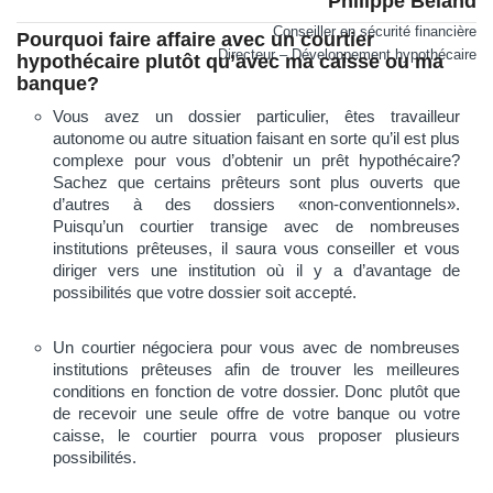
Philippe Béland
Conseiller en sécurité financière
Pourquoi faire affaire avec un courtier
Directeur – Développement hypothécaire
hypothécaire plutôt qu’avec ma caisse ou ma
banque?
Vous avez un dossier particulier, êtes travailleur
autonome ou autre situation faisant en sorte qu’il est plus
complexe pour vous d’obtenir un prêt hypothécaire?
Sachez que c
ertains prêteurs sont plus ouverts que
d’autres à
des dossiers «non-conventionnels».
Puisqu’un courtier transige avec de nombreuses
institutions prêteuses, il saura vous conseiller et vous
diriger vers une institution où il y a d’avantage de
possibilités que votre dossier soit accepté.
Un courtier négociera pour vous avec de nombreuses
institutions prêteuses afin de trouver les meilleures
conditions en fonction de votre dossier.
Donc plutôt que
de recevoir une seule offre de votre banque ou votre
caisse, le courtier pourra vous proposer plusieurs
possibilités.