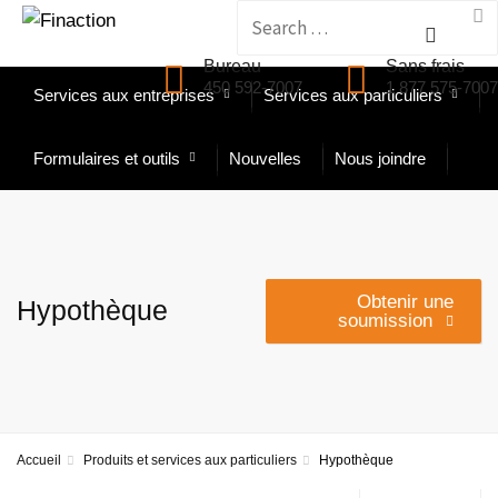
Search
Accueil
À propos de nous
for:
Bureau
Sans frais
450 592-7007
1 877 575-7007
Services aux entreprises
Services aux particuliers
Formulaires et outils
Nouvelles
Nous joindre
Obtenir une
Hypothèque
soumission
Accueil
Produits et services aux particuliers
Hypothèque