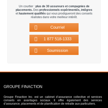
Un courtier :
plus de 30 assureurs et compagnies de
placements.
Des
professionnels expérimentés, intègres
et
hautement qualifiés
qui vous prodigueront des conseils
réalistes dans votre meilleur intérêt.
Courriel
1 877 518-1333
Soumission
GROUPE FINACTION
Groupe Finaction Inc. est un cabinet d’assurance collective et services
conseils en avantages sociaux. Il offre également des services
d’assurance, placements et de planification de retraite aux particuliers.